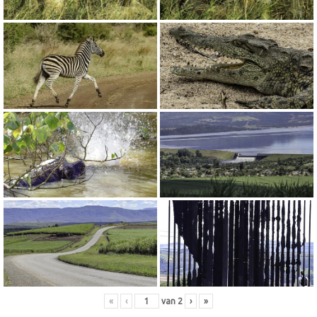
«
‹
van
2
›
»