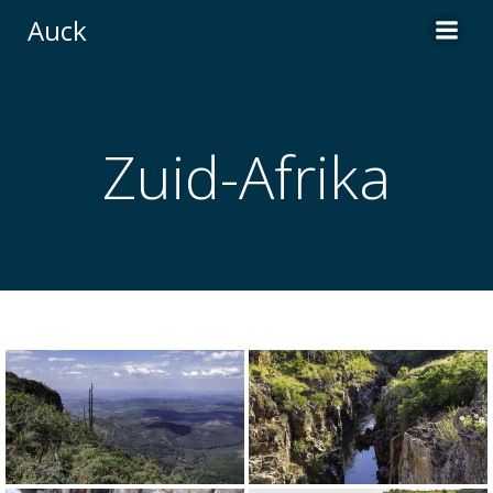
Ga
Auck
naar
de
inhoud
Zuid-Afrika