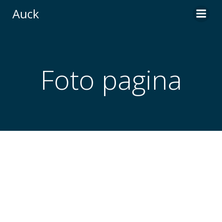
Ga
Auck
naar
de
inhoud
Foto pagina